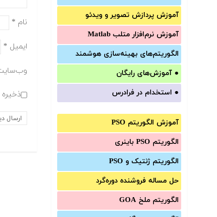
آموزش‌ پردازش تصویر و ویدئو
نام
*
آموزش‌ نرم‌افزار متلب Matlab
ایمیل
*
الگوریتم‌های بهینه‌سازی هوشمند
وب‌سایت
●
آموزش‌های رایگان
●
استخدام در فرادرس
ذخیره ن
آموزش الگوریتم PSO
الگوریتم PSO باینری
الگوریتم ژنتیک و PSO
حل مساله فروشنده دوره‌گرد
الگوریتم ملخ GOA