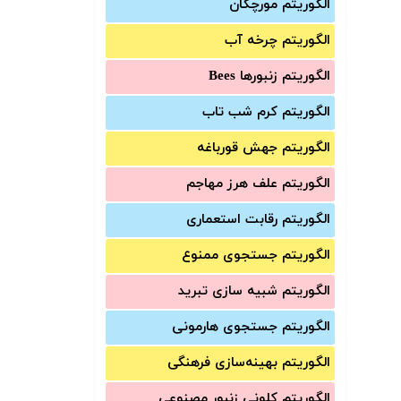
الگوریتم مورچگان
الگوریتم چرخه آب
الگوریتم زنبورها Bees
الگوریتم کرم شب تاب
الگوریتم جهش قورباغه
الگوریتم علف هرز مهاجم
الگوریتم رقابت استعماری
الگوریتم جستجوی ممنوع
الگوریتم شبیه سازی تبرید
الگوریتم جستجوی هارمونی
الگوریتم بهینه‌سازی فرهنگی
الگوریتم کلونی زنبور مصنوعی