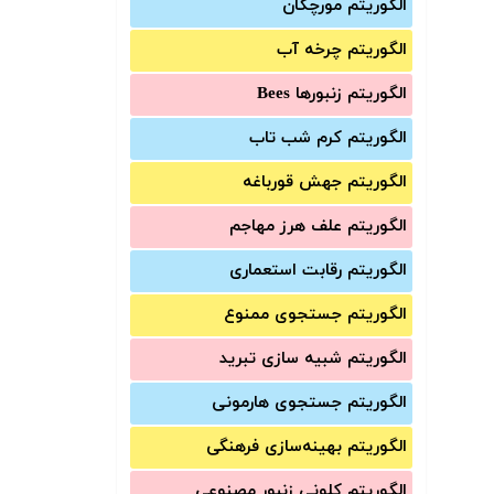
الگوریتم مورچگان
الگوریتم چرخه آب
الگوریتم زنبورها Bees
الگوریتم کرم شب تاب
الگوریتم جهش قورباغه
الگوریتم علف هرز مهاجم
الگوریتم رقابت استعماری
الگوریتم جستجوی ممنوع
الگوریتم شبیه سازی تبرید
الگوریتم جستجوی هارمونی
الگوریتم بهینه‌سازی فرهنگی
الگوریتم کلونی زنبور مصنوعی