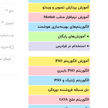
آموزش‌ پردازش تصویر و ویدئو
نام
*
آموزش‌ نرم‌افزار متلب Matlab
ایمیل
*
الگوریتم‌های بهینه‌سازی هوشمند
وب‌سایت
●
آموزش‌های رایگان
●
استخدام در فرادرس
ذخیره ن
آموزش الگوریتم PSO
الگوریتم PSO باینری
الگوریتم ژنتیک و PSO
حل مساله فروشنده دوره‌گرد
الگوریتم ملخ GOA