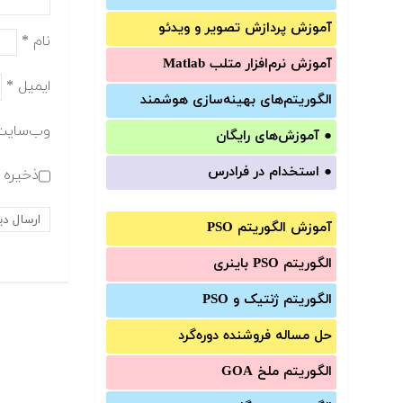
آموزش‌ پردازش تصویر و ویدئو
نام
*
آموزش‌ نرم‌افزار متلب Matlab
ایمیل
*
الگوریتم‌های بهینه‌سازی هوشمند
وب‌سایت
●
آموزش‌های رایگان
●
استخدام در فرادرس
ذخیره ن
آموزش الگوریتم PSO
الگوریتم PSO باینری
الگوریتم ژنتیک و PSO
حل مساله فروشنده دوره‌گرد
الگوریتم ملخ GOA