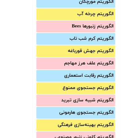
الگوریتم مورچگان
الگوریتم چرخه آب
الگوریتم زنبورها Bees
الگوریتم کرم شب تاب
الگوریتم جهش قورباغه
الگوریتم علف هرز مهاجم
الگوریتم رقابت استعماری
الگوریتم جستجوی ممنوع
الگوریتم شبیه سازی تبرید
الگوریتم جستجوی هارمونی
الگوریتم بهینه‌سازی فرهنگی
الگوریتم کلونی زنبور مصنوعی