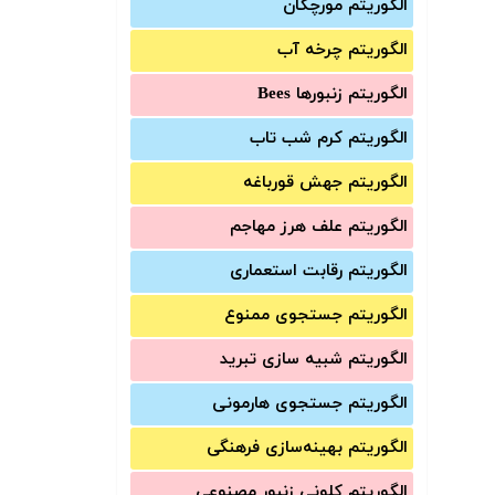
الگوریتم مورچگان
الگوریتم چرخه آب
الگوریتم زنبورها Bees
الگوریتم کرم شب تاب
الگوریتم جهش قورباغه
الگوریتم علف هرز مهاجم
الگوریتم رقابت استعماری
الگوریتم جستجوی ممنوع
الگوریتم شبیه سازی تبرید
الگوریتم جستجوی هارمونی
الگوریتم بهینه‌سازی فرهنگی
الگوریتم کلونی زنبور مصنوعی