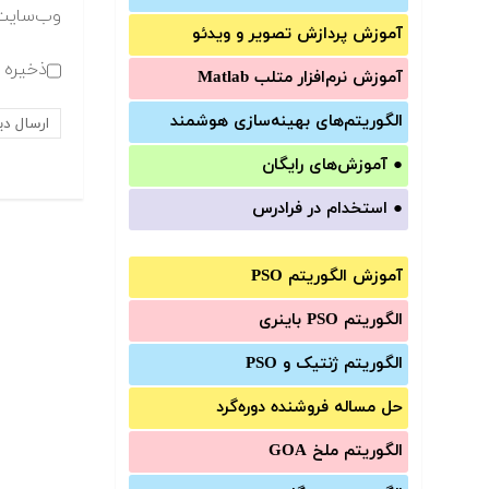
وب‌سایت
آموزش‌ پردازش تصویر و ویدئو
ذخیره ن
آموزش‌ نرم‌افزار متلب Matlab
الگوریتم‌های بهینه‌سازی هوشمند
●
آموزش‌های رایگان
●
استخدام در فرادرس
آموزش الگوریتم PSO
الگوریتم PSO باینری
الگوریتم ژنتیک و PSO
حل مساله فروشنده دوره‌گرد
الگوریتم ملخ GOA