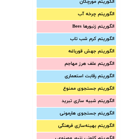
الگوریتم مورچگان
الگوریتم چرخه آب
الگوریتم زنبورها Bees
الگوریتم کرم شب تاب
الگوریتم جهش قورباغه
الگوریتم علف هرز مهاجم
الگوریتم رقابت استعماری
الگوریتم جستجوی ممنوع
الگوریتم شبیه سازی تبرید
الگوریتم جستجوی هارمونی
الگوریتم بهینه‌سازی فرهنگی
الگوریتم کلونی زنبور مصنوعی