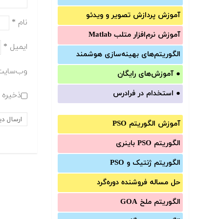
آموزش‌ پردازش تصویر و ویدئو
نام
*
آموزش‌ نرم‌افزار متلب Matlab
ایمیل
*
الگوریتم‌های بهینه‌سازی هوشمند
وب‌سایت
●
آموزش‌های رایگان
●
استخدام در فرادرس
ذخیره ن
آموزش الگوریتم PSO
الگوریتم PSO باینری
الگوریتم ژنتیک و PSO
حل مساله فروشنده دوره‌گرد
الگوریتم ملخ GOA