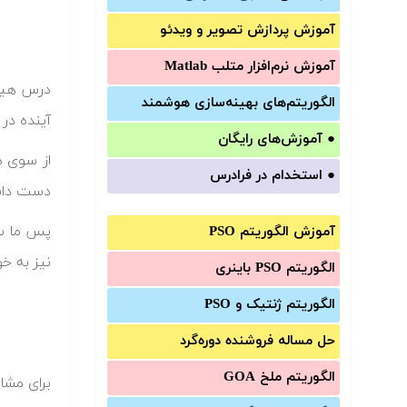
آموزش‌ پردازش تصویر و ویدئو
آموزش‌ نرم‌افزار متلب Matlab
درس هیدر
الگوریتم‌های بهینه‌سازی هوشمند
آینده در 
●
آموزش‌های رایگان
از سوی د
●
استخدام در فرادرس
دست داشت
پس ما سع
آموزش الگوریتم PSO
نیز به خو
الگوریتم PSO باینری
الگوریتم ژنتیک و PSO
حل مساله فروشنده دوره‌گرد
الگوریتم ملخ GOA
برای مشا