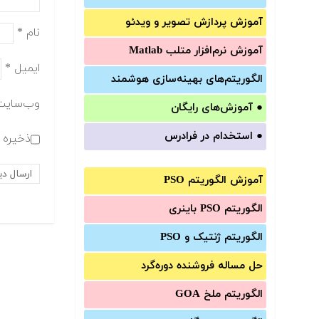
آموزش‌ پردازش تصویر و ویدئو
نام
*
آموزش‌ نرم‌افزار متلب Matlab
ایمیل
*
الگوریتم‌های بهینه‌سازی هوشمند
وب‌سایت
●
آموزش‌های رایگان
●
استخدام در فرادرس
ذخیره ن
آموزش الگوریتم PSO
الگوریتم PSO باینری
الگوریتم ژنتیک و PSO
حل مساله فروشنده دوره‌گرد
الگوریتم ملخ GOA