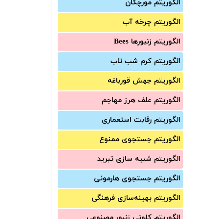
الگوریتم مورچگان
الگوریتم چرخه آب
الگوریتم زنبورها Bees
الگوریتم کرم شب تاب
الگوریتم جهش قورباغه
الگوریتم علف هرز مهاجم
الگوریتم رقابت استعماری
الگوریتم جستجوی ممنوع
الگوریتم شبیه سازی تبرید
الگوریتم جستجوی هارمونی
الگوریتم بهینه‌سازی فرهنگی
الگوریتم کلونی زنبور مصنوعی