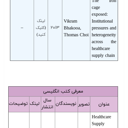
The iron
cage
exposed:
Institutional
Vikram
لینک
–
۲۰۱۳
pressures and
Bhakooa,
(کلیک
heterogeneity
Thomas Choi
کنید)
across the
healthcare
supply chain
معرفی کتب انگلیسی
سال
نویسندگان
لینک
توضیحات
عنوان
تصویر
انتشار
Healthcare
Supply