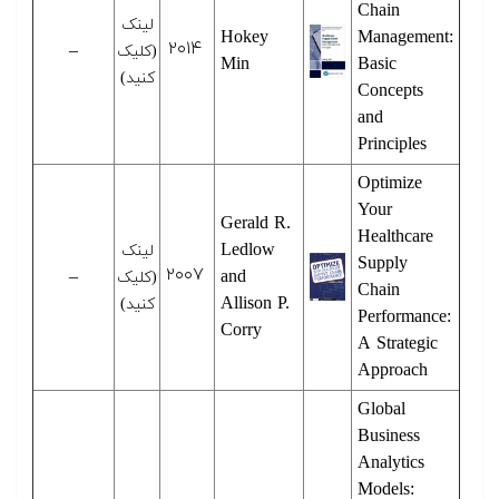
Chain
لینک
Hokey
Management:
۲۰۱۴
–
(کلیک
Min
Basic
کنید)
Concepts
and
Principles
Optimize
Your
Gerald R.
Healthcare
Ledlow
لینک
Supply
۲۰۰۷
–
and
(کلیک
Chain
Allison P.
کنید)
Performance:
Corry
A Strategic
Approach
Global
Business
Analytics
Models: