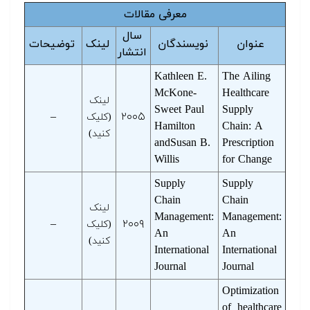
معرفی مقالات
سال
عنوان
نویسندگان
لینک
توضیحات
انتشار
Kathleen E.
The Ailing
McKone-
Healthcare
لینک
Sweet Paul
Supply
–
۲۰۰۵
(کلیک
Hamilton
Chain: A
کنید)
andSusan B.
Prescription
Willis
for Change
Supply
Supply
Chain
Chain
لینک
Management:
Management:
–
۲۰۰۹
(کلیک
An
An
کنید)
International
International
Journal
Journal
Optimization
of healthcare