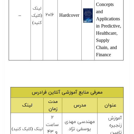
Concepts
لینک
and
۲۰۱۶
–
Hardcover
(کلیک
Applications
کنید)
in Predictive,
Healthcare,
Supply
Chain, and
Finance
معرفی منابع آموزشی آنلاین فرادرس
مدت
عنوان
مدرس
لینک
زمان
۲
آموزش
مهندسی مهدی
ساعت
زنجیره
یوسفی نژاد
لینک (کلیک کنید)
و ۴۳
تامین