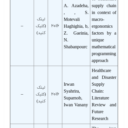
A. Azadeha,
supply chain
, , S.
in context of
macro-
Motevali
لینک
–
۲۰۱۶
ergonomics
Haghighia, b,
(کلیک
factors by a
Z. Gaeinia,
کنید)
N.
unique
Shabanpourc
mathematical
programming
approach
Healthcare
and Disaster
Irwan
Supply
لینک
Syahrira,
Chain:
–
۲۰۱۶
(کلیک
Suparnob,
Literature
کنید)
Iwan Vanany
Review and
Future
Research