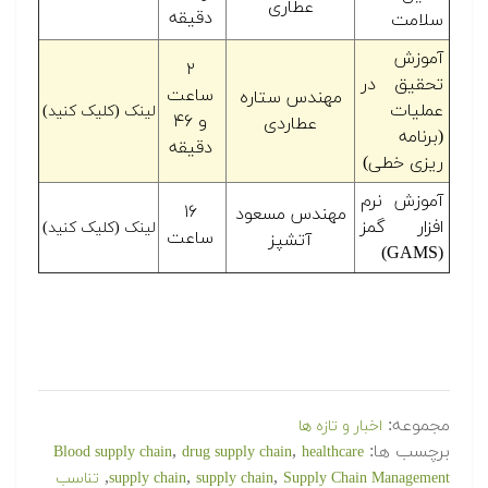
عطاری
دقیقه
سلامت
آموزش
۲
تحقیق در
ساعت
مهندس ستاره
عملیات
لینک (کلیک کنید)
و ۴۶
عطاردی
(برنامه
دقیقه
ریزی خطی)
آموزش نرم
۱۶
مهندس مسعود
افزار گمز
لینک (کلیک کنید)
ساعت
آتشپز
(GAMS)
مجموعه:
اخبار و تازه ها
برچسب ها:
,
,
Blood supply chain
drug supply chain
healthcare
,
,
,
Supply Chain Management
supply chain
supply chain
تناسب