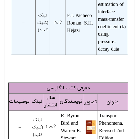
estimation of
interface
F.J. Pacheco
لینک
mass-transfer
–
۲۰۱۶
Roman, S.H.
(کلیک
coefficient (k)
Hejazi
کنید)
using
pressure-
decay data
معرفی کتب انگلیسی
سال
نویسندگان
لینک
توضیحات
عنوان
تصویر
انتشار
R. Byron
Transport
لینک
Bird and
Phenomena,
۲۰۰۶
–
(کلیک
Warren E.
Revised 2nd
کنید)
Stewart
Edition