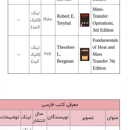
Mass-
لینک
Robert E.
Transfer
۱۹۸۰
–
(کلیک
Treybal
Operations,
کنید)
3rd Edition
Fundamentals
Theodore
of Heat and
لینک
۲۰۱۱
–
L.
Mass
(کلیک
Bergman
Transfer 7th
کید)
Edition
معرفی کتب فارسی
سال
نویسندگان
لینک
توضیحات
عنوان
تصویر
انتشار
لینک