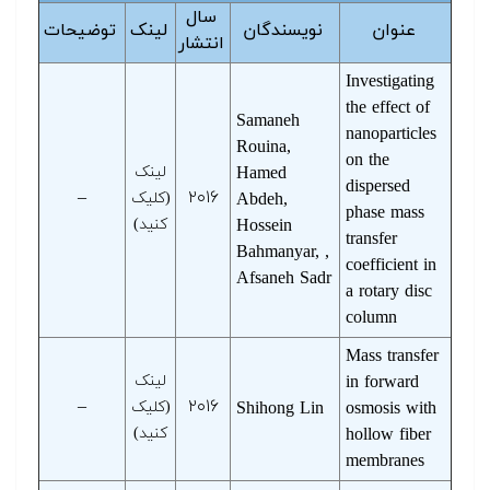
سال
عنوان
نویسندگان
لینک
توضیحات
انتشار
Investigating
the effect of
Samaneh
nanoparticles
Rouina,
on the
Hamed
لینک
dispersed
–
۲۰۱۶
Abdeh,
(کلیک
phase mass
Hossein
کنید)
transfer
Bahmanyar, ,
coefficient in
Afsaneh Sadr
a rotary disc
column
Mass transfer
in forward
لینک
–
۲۰۱۶
osmosis with
Shihong Lin
(کلیک
hollow fiber
کنید)
membranes