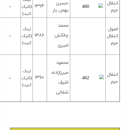
انتقال
حسین
۱۳۹۴
–
(کلیک
جرم
بهمن یار
کنید)
محمد
اصول
لینک
چالکش
۱۳۸۶
انتقال
–
(کلیک
جرم
کنید)
امیری
محمود
لینک
میرزازاده،
انتقال
۱۳۹۰
–
(کلیک
جرم
اشرف
کنید)
شفائی