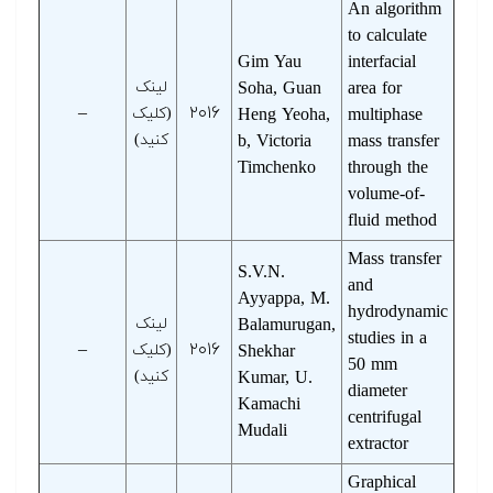
An algorithm
to calculate
Gim Yau
interfacial
area for
Soha, Guan
لینک
–
۲۰۱۶
multiphase
Heng Yeoha,
(کلیک
mass transfer
b, Victoria
کنید)
Timchenko
through the
volume-of-
fluid method
Mass transfer
S.V.N.
and
Ayyappa, M.
hydrodynamic
Balamurugan,
لینک
studies in a
–
۲۰۱۶
Shekhar
(کلیک
50 mm
Kumar, U.
کنید)
diameter
Kamachi
centrifugal
Mudali
extractor
Graphical