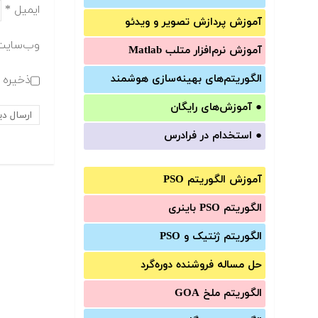
ایمیل
*
آموزش‌ پردازش تصویر و ویدئو
وب‌سایت
آموزش‌ نرم‌افزار متلب Matlab
الگوریتم‌های بهینه‌سازی هوشمند
ذخیره ن
●
آموزش‌های رایگان
●
استخدام در فرادرس
آموزش الگوریتم PSO
الگوریتم PSO باینری
الگوریتم ژنتیک و PSO
حل مساله فروشنده دوره‌گرد
الگوریتم ملخ GOA