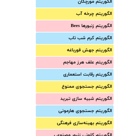
الگوریتم مورچگان
الگوریتم چرخه آب
الگوریتم زنبورها Bees
الگوریتم کرم شب تاب
الگوریتم جهش قورباغه
الگوریتم علف هرز مهاجم
الگوریتم رقابت استعماری
الگوریتم جستجوی ممنوع
الگوریتم شبیه سازی تبرید
الگوریتم جستجوی هارمونی
الگوریتم بهینه‌سازی فرهنگی
الگوریتم کلونی زنبور مصنوعی