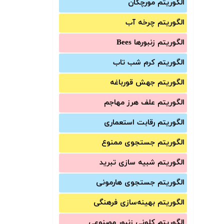
الگوریتم مورچگان
الگوریتم چرخه آب
الگوریتم زنبورها Bees
الگوریتم کرم شب تاب
الگوریتم جهش قورباغه
الگوریتم علف هرز مهاجم
الگوریتم رقابت استعماری
الگوریتم جستجوی ممنوع
الگوریتم شبیه سازی تبرید
الگوریتم جستجوی هارمونی
الگوریتم بهینه‌سازی فرهنگی
الگوریتم کلونی زنبور مصنوعی