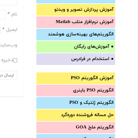
آموزش‌ پردازش تصویر و ویدئو
نام
*
آموزش‌ نرم‌افزار متلب Matlab
ایمیل
*
الگوریتم‌های بهینه‌سازی هوشمند
وب‌سایت
●
آموزش‌های رایگان
●
استخدام در فرادرس
ذخیره ن
آموزش الگوریتم PSO
الگوریتم PSO باینری
الگوریتم ژنتیک و PSO
حل مساله فروشنده دوره‌گرد
الگوریتم ملخ GOA