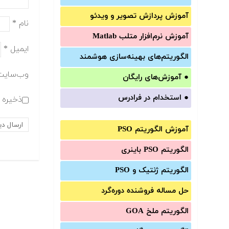
آموزش‌ پردازش تصویر و ویدئو
نام
*
آموزش‌ نرم‌افزار متلب Matlab
ایمیل
*
الگوریتم‌های بهینه‌سازی هوشمند
وب‌سایت
●
آموزش‌های رایگان
●
استخدام در فرادرس
ذخیره ن
آموزش الگوریتم PSO
الگوریتم PSO باینری
الگوریتم ژنتیک و PSO
حل مساله فروشنده دوره‌گرد
الگوریتم ملخ GOA