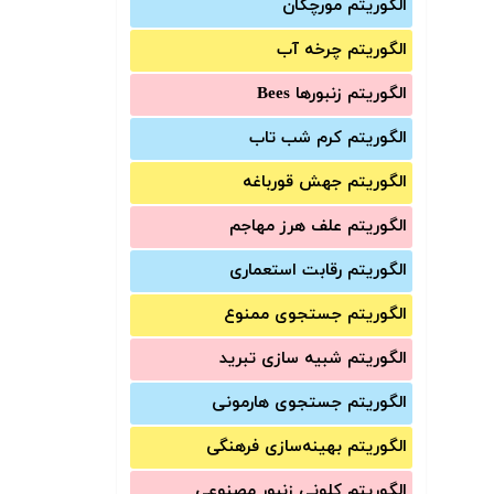
الگوریتم مورچگان
الگوریتم چرخه آب
الگوریتم زنبورها Bees
الگوریتم کرم شب تاب
الگوریتم جهش قورباغه
الگوریتم علف هرز مهاجم
الگوریتم رقابت استعماری
الگوریتم جستجوی ممنوع
الگوریتم شبیه سازی تبرید
الگوریتم جستجوی هارمونی
الگوریتم بهینه‌سازی فرهنگی
الگوریتم کلونی زنبور مصنوعی