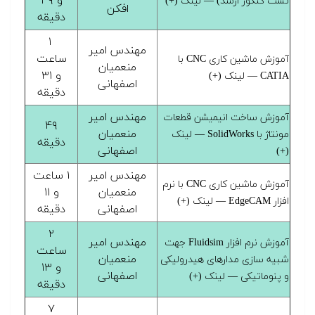
و ۴۹
تست کنکور ارشد) — لینک (+)
افکن
دقیقه
۱
مهندس امیر
ساعت
آموزش ماشین کاری CNC با
منعمیان
و ۳۱
CATIA — لینک (+)
اصفهانی
دقیقه
مهندس امیر
آموزش ساخت انیمیشن قطعات
۴۹
منعمیان
مونتاژ با SolidWorks — لینک
دقیقه
اصفهانی
(+)
مهندس امیر
۱ ساعت
آموزش ماشین کاری CNC با نرم
منعمیان
و ۱۱
افزار EdgeCAM — لینک (+)
اصفهانی
دقیقه
۲
مهندس امیر
آموزش نرم افزار Fluidsim جهت
ساعت
منعمیان
شبیه سازی مدارهای هیدرولیکی
و ۱۳
اصفهانی
و پنوماتیکی — لینک (+)
دقیقه
۷