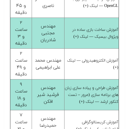
ناصری
و ۴۵
OpenGL — لینک (+)
دقیقه
۲
مهندس
ساعت
آموزش ساخت بازی ساده در
مجتبی
و ۳
ویژوال بیسیک — لینک (+)
شادریان
دقیقه
۲
مهندس محمد
ساعت
آموزش الکتروهیدرولی — لینک
علی ابراهیمی
و ۴۹
(+)
دقیقه
۹
مهندس
آموزش طراحی و پیاده سازی زبان
ساعت
فرشید شیر
های برنامه سازی (مرور – تست
و ۱۸
افکن
کنکور ارشد — لینک (+)
دقیقه
۷
مهندس
ساعت
آموزش کریستالوگرافی
حمیدرضا