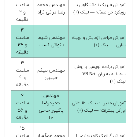
مهندس محمد
ساعت
آموزش فیزیک ۱ دانشگاهی با
رضا درانی نژاد
و ۲
رویکرد حل مسأله — لینک (+)
دقیقه
۴
مهندس شیما
ساعت
آموزش طراحی آزمایش و بهینه
قنواتی نسب
و ۲۴
سازی — لینک (+)
دقیقه
۳
آموزش برنامه نویسی با روش
مهندس میثم
ساعت
سه لایه به زبان VB.Net —
حبیبی
و ۴۱
لینک (+)
دقیقه
مهندس
۶
حمیدرضا
ساعت
آموزش مدیریت بانک اطلاعاتی
پاکپور حاجی
و ۵۶
اوراکل پیشرفته — لینک (+)
ها
دقیقه
۱۵
محمد غمگسار
ساعت
آموزش گرافیک کامپیوتری با