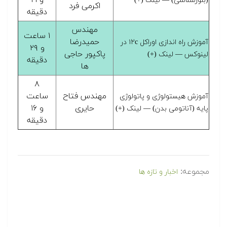
و ۲۱
(بلورشناسی) — لینک (+)
اکرمی فرد
دقیقه
مهندس
۱ ساعت
حمیدرضا
آموزش راه اندازی اوراکل ۱۲c در
و ۲۹
پاکپور حاجی
لینوکس — لینک (+)
دقیقه
ها
۸
مهندس فتاح
ساعت
آموزش هیستولوژی و پاتولوژی
حایری
و ۱۶
پایه (آناتومی بدن) — لینک (+)
دقیقه
مجموعه:
اخبار و تازه ها