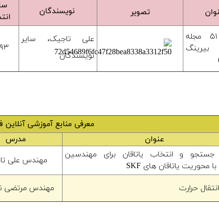
سا
نویسندگان
وان
تصویر
انتش
شماره ۵۱ مجله
علی تاجیک، سایر
۳۹۳
بیرینگ
نویسندگان
معرفی منابع آموزشی آنلاین 
عنوان
مدرس
جستجو و انتخاب یاتاقان برای مهندسین
مهندس علی تا
ا محوریت یاتاقان های SKF
نتقال حرارت
مهندس مرتضی نق