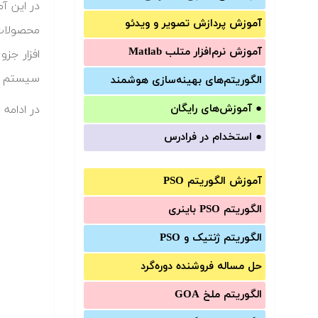
آموزش‌ پردازش تصویر و ویدئو
محصولات 
آموزش‌ نرم‌افزار متلب Matlab
سیستم از
الگوریتم‌های بهینه‌سازی هوشمند
●
آموزش‌های رایگان
در ادامه
●
استخدام در فرادرس
آموزش الگوریتم PSO
الگوریتم PSO باینری
الگوریتم ژنتیک و PSO
حل مساله فروشنده دوره‌گرد
الگوریتم ملخ GOA