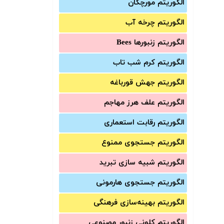
الگوریتم مورچگان
الگوریتم چرخه آب
الگوریتم زنبورها Bees
الگوریتم کرم شب تاب
الگوریتم جهش قورباغه
الگوریتم علف هرز مهاجم
الگوریتم رقابت استعماری
الگوریتم جستجوی ممنوع
الگوریتم شبیه سازی تبرید
الگوریتم جستجوی هارمونی
الگوریتم بهینه‌سازی فرهنگی
الگوریتم کلونی زنبور مصنوعی