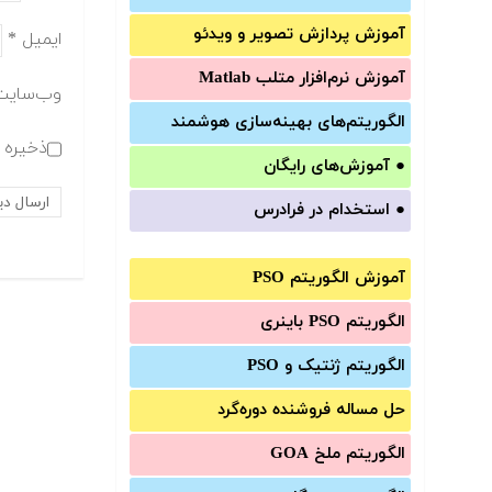
آموزش‌ پردازش تصویر و ویدئو
ایمیل
*
آموزش‌ نرم‌افزار متلب Matlab
وب‌سایت
الگوریتم‌های بهینه‌سازی هوشمند
ذخیره ن
●
آموزش‌های رایگان
●
استخدام در فرادرس
آموزش الگوریتم PSO
الگوریتم PSO باینری
الگوریتم ژنتیک و PSO
حل مساله فروشنده دوره‌گرد
الگوریتم ملخ GOA