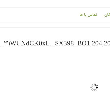
گان
تماس با ما
۴۱WUNdCK0xL._SX398_BO1,204,203