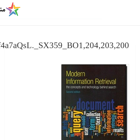
۵۱ff4a7aQsL._SX359_BO1,204,203,20