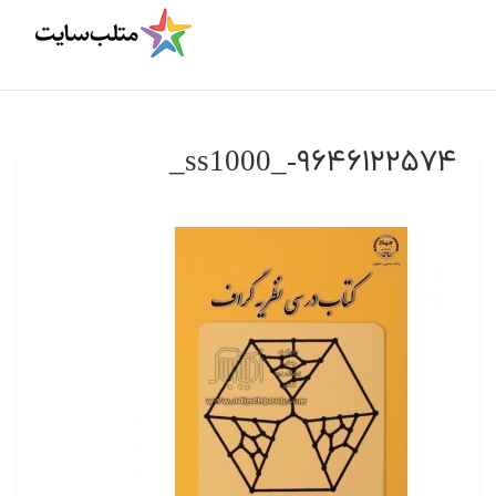
۹۶۴۶۱۲۲۵۷۴-_ss1000_