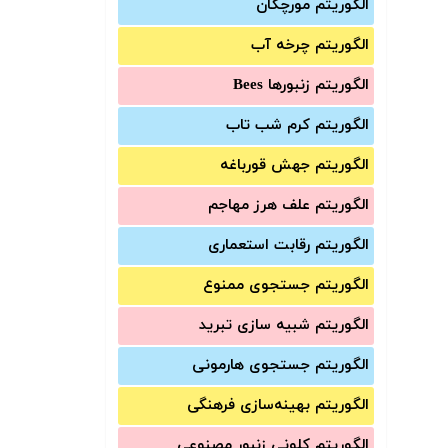
الگوریتم مورچگان
الگوریتم چرخه آب
الگوریتم زنبورها Bees
الگوریتم کرم شب تاب
الگوریتم جهش قورباغه
الگوریتم علف هرز مهاجم
الگوریتم رقابت استعماری
الگوریتم جستجوی ممنوع
الگوریتم شبیه سازی تبرید
الگوریتم جستجوی هارمونی
الگوریتم بهینه‌سازی فرهنگی
الگوریتم کلونی زنبور مصنوعی