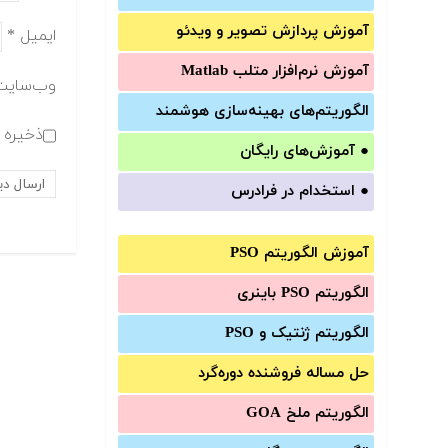
آموزش‌ پردازش تصویر و ویدئو
ایمیل
*
آموزش‌ نرم‌افزار متلب Matlab
وب‌سایت
الگوریتم‌های بهینه‌سازی هوشمند
ذخیره ن
●
آموزش‌های رایگان
●
استخدام در فرادرس
آموزش الگوریتم PSO
الگوریتم PSO باینری
الگوریتم ژنتیک و PSO
حل مساله فروشنده دوره‌گرد
الگوریتم ملخ GOA