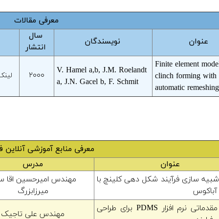
معرفی مقالات
سال
عنوان
نویسندگان
انتشار
Finite element mode
V. Hamel a,b, J.M. Roelandt
۲۰۰۰
clinch forming with
لینک
a, J.N. Gacel b, F. Schmit
automatic remeshing
معرفی منابع آموزشی آنلاین 
عنوان
مدرس
بیه سازی فرآیند شکل دهی کلینچ با
مهندس امیرحسین اقا س
ر آباکوس
میرزابزرگ
آموزش مقدماتی نرم افزار PDMS برای طراحی
مهندس علی تاجیک