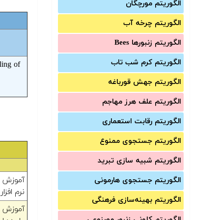
الگوریتم مورچگان
الگوریتم چرخه آب
الگوریتم زنبورها Bees
الگوریتم کرم شب تاب
ling of
الگوریتم جهش قورباغه
الگوریتم علف هرز مهاجم
الگوریتم رقابت استعماری
الگوریتم جستجوی ممنوع
الگوریتم شبیه سازی تبرید
آموزش ش
الگوریتم جستجوی هارمونی
نرم افزا
الگوریتم بهینه‌سازی فرهنگی
الگوریتم کلونی زنبور مصنوعی