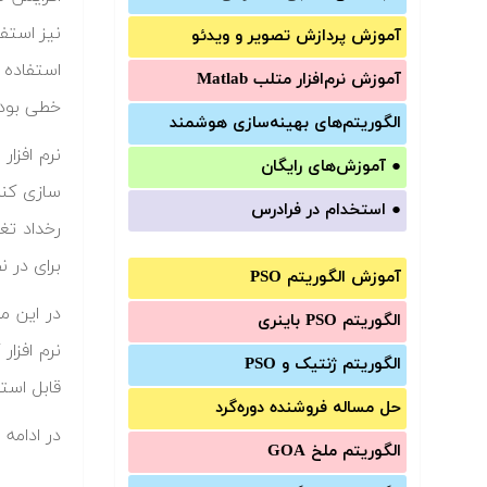
آموزش‌ پردازش تصویر و ویدئو
آموزش‌ نرم‌افزار متلب Matlab
خطی بودن
الگوریتم‌های بهینه‌سازی هوشمند
●
آموزش‌های رایگان
سازی کند
●
استخدام در فرادرس
رخداد تغ
برای در 
آموزش الگوریتم PSO
در این م
الگوریتم PSO باینری
نرم افزا
الگوریتم ژنتیک و PSO
قابل است
حل مساله فروشنده دوره‌گرد
در ادامه
الگوریتم ملخ GOA