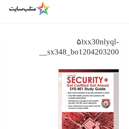
۵۱xx30nlyql-
_sx348_bo1204203200_