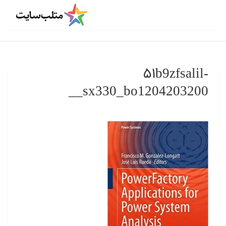
۵۱b9zfsalil-
_sx330_bo1204203200_