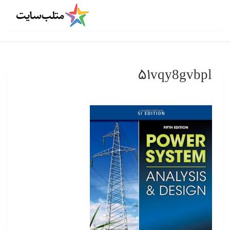
۵۱vqy8gvbpl