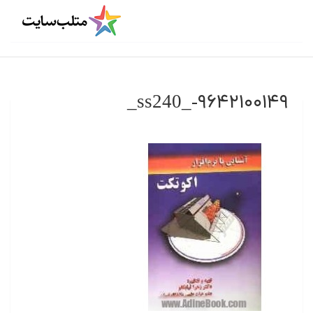
۹۶۴۲۱۰۰۱۴۹-_ss240_