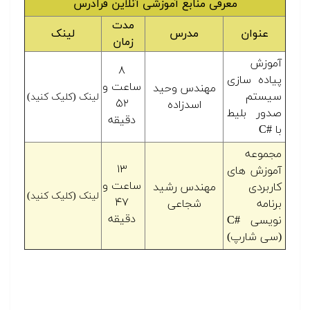
معرفی منابع آموزشی آنلاین فرادرس
مدت
عنوان
مدرس
لینک
زمان
آموزش
۸
پیاده سازی
ساعت و
مهندس وحید
سیستم
لینک (کلیک کنید)
۵۲
اسدزاده
صدور بلیط
دقیقه
با #C
مجموعه
۱۳
آموزش های
ساعت و
کاربردی
مهندس رشید
لینک (کلیک کنید)
۴۷
برنامه
شجاعی
دقیقه
نویسی #C
(سی شارپ)