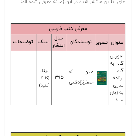
های آنلاین منتشر شده در این زمینه معرفی شده اند:
معرفی کتب فارسی
سال
نویسندگان
لینک
توضیحات
عنوان
تصویر
انتشار
آموزش
گام به
گام
لینک
عین الله
۱۳۹۵
برنامه
–
(کلیک
جعفرنژادقمی
سازی
کنید)
به زبان
# C