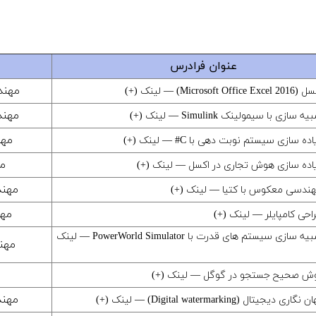
عنوان فرادرس
مهند
Micros) — لینک (+)
مهند
ی با سیمولینک Simulink — لینک (+)
مهن
 سازی سیستم نوبت دهی با C# — لینک (+)
م
اده سازی هوش تجاری در اکسل — لینک (+)
مهند
ندسی معکوس با کتیا — لینک (+)
مهن
حی کامپایلر — لینک (+)
آموزش شبیه سازی سیستم های قدرت با PowerWorld Simulator — لینک
مهن
ش صحیح جستجو در گوگل — لینک (+)
مهند
جیتال (Digital watermarking) — لینک (+)