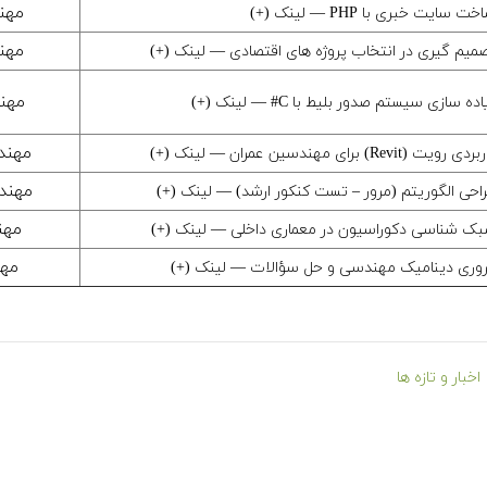
مهن
ایت خبری با PHP — لینک (+)
مهن
یم گیری در انتخاب پروژه های اقتصادی — لینک (+)
مهن
سازی سیستم صدور بلیط با C# — لینک (+)
مهند
Re) برای مهندسین عمران — لینک (+)
مهند
 الگوریتم (مرور – تست کنکور ارشد)‎ — لینک (+)
مهن
ک شناسی دکوراسیون در معماری داخلی — لینک (+)
مهن
وری دینامیک مهندسی و حل سؤالات — لینک (+)
اخبار و تازه ها