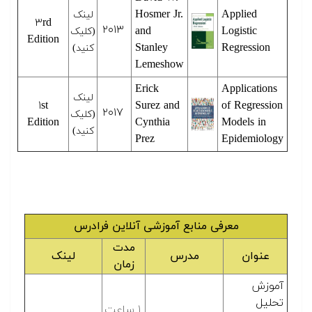
Hosmer Jr.
Applied
لینک
۳rd
۲۰۱۳
and
Logistic
(کلیک
Edition
Stanley
Regression
کنید)
Lemeshow
Erick
Applications
لینک
۱st
Surez and
of Regression
۲۰۱۷
(کلیک
Edition
Cynthia
Models in
کنید)
Prez
Epidemiology
معرفی منابع آموزشی آنلاین فرادرس
مدت
عنوان
مدرس
لینک
زمان
آموزش
تحلیل
۱ ساعت