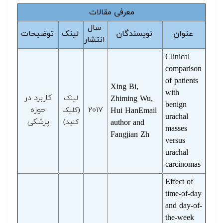
معرفی مقالات
سال
عنوان
نویسندگان
لینک
توضیحات
انتشار
Clinical
comparison
of patients
Xing Bi,
with
کاربرد در
Zhiming Wu,
لینک
benign
۲۰۱۷
حوزه
Hui HanEmail
(کلیک
urachal
پزشکی
author and
کنید)
masses
Fangjian Zh
versus
urachal
carcinomas
Effect of
time-of-day
and day-of-
the-week