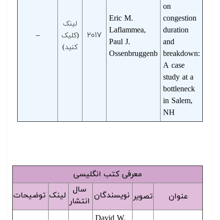
on
Eric M.
congestion
لینک
Laflammea,
duration
–
۲۰۱۷
(کلیک
Paul J.
and
کنید)
Ossenbruggenb
breakdown:
A case
study at a
bottleneck
in Salem,
NH
معرفی کتب انگلیسی
سال
نویسندگان
لینک
توضیحات
عنوان
تصویر
انتشار
David W.