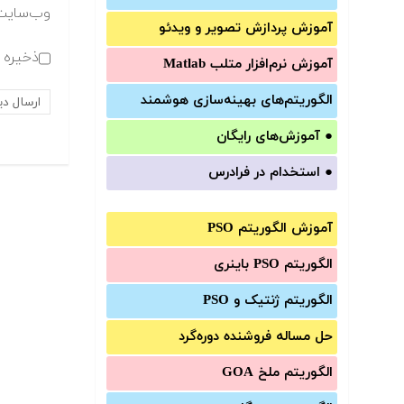
وب‌سایت
آموزش‌ پردازش تصویر و ویدئو
ذخیره ن
آموزش‌ نرم‌افزار متلب Matlab
الگوریتم‌های بهینه‌سازی هوشمند
●
آموزش‌های رایگان
●
استخدام در فرادرس
آموزش الگوریتم PSO
الگوریتم PSO باینری
الگوریتم ژنتیک و PSO
حل مساله فروشنده دوره‌گرد
الگوریتم ملخ GOA