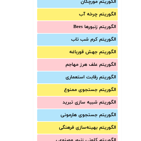
الگوریتم مورچگان
الگوریتم چرخه آب
الگوریتم زنبورها Bees
الگوریتم کرم شب تاب
الگوریتم جهش قورباغه
الگوریتم علف هرز مهاجم
الگوریتم رقابت استعماری
الگوریتم جستجوی ممنوع
الگوریتم شبیه سازی تبرید
الگوریتم جستجوی هارمونی
الگوریتم بهینه‌سازی فرهنگی
الگوریتم کلونی زنبور مصنوعی