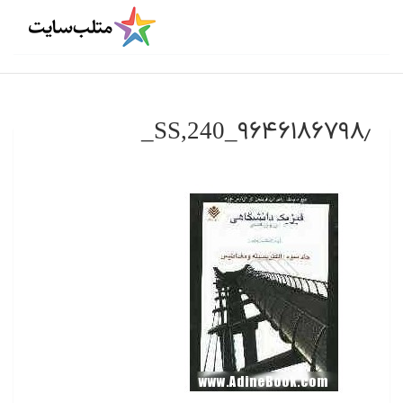
۹۶۴۶۱۸۶۷۹۸٫_SS,240_