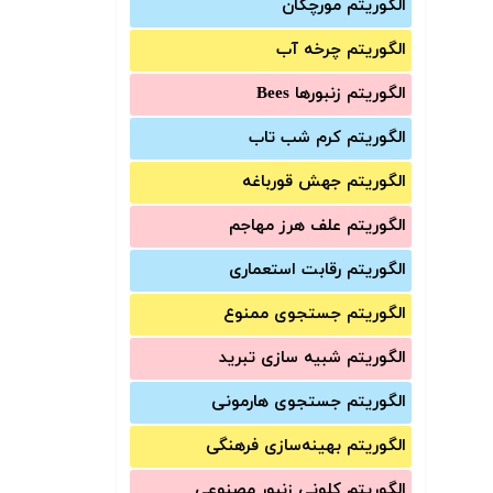
الگوریتم مورچگان
الگوریتم چرخه آب
الگوریتم زنبورها Bees
الگوریتم کرم شب تاب
الگوریتم جهش قورباغه
الگوریتم علف هرز مهاجم
الگوریتم رقابت استعماری
الگوریتم جستجوی ممنوع
الگوریتم شبیه سازی تبرید
الگوریتم جستجوی هارمونی
الگوریتم بهینه‌سازی فرهنگی
الگوریتم کلونی زنبور مصنوعی