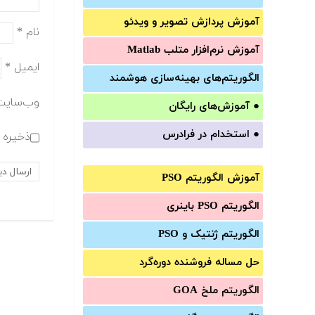
آموزش‌ پردازش تصویر و ویدئو
نام
*
آموزش‌ نرم‌افزار متلب Matlab
ایمیل
*
الگوریتم‌های بهینه‌سازی هوشمند
وب‌سایت
●
آموزش‌های رایگان
●
استخدام در فرادرس
ذخیره ن
آموزش الگوریتم PSO
الگوریتم PSO باینری
الگوریتم ژنتیک و PSO
حل مساله فروشنده دوره‌گرد
الگوریتم ملخ GOA