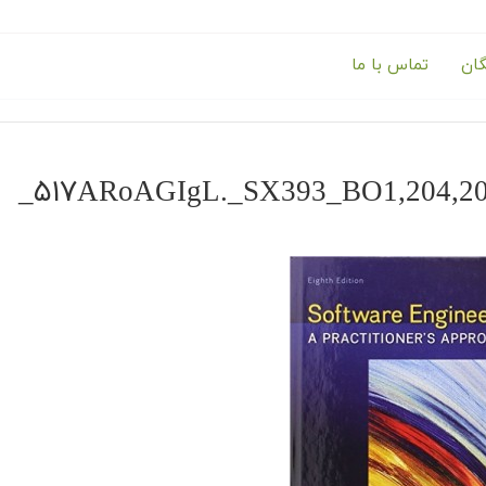
گان
تماس با ما
۵۱۷ARoAGIgL._SX393_BO1,204,203