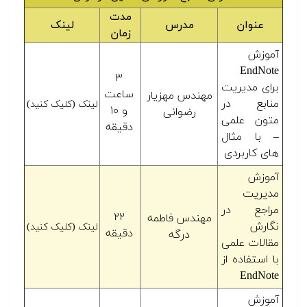
مدت
عنوان
مدرس
لینک
زمان
آموزش
EndNote
۳
برای مدیریت
ساعت
مهندس مهزیار
منابع در
لینک (کلیک کنید)
و ۱۰
رضوانی
متون علمی
دقیقه
– با مثال
های کاربردی
آموزش
مدیریت
مراجع در
۲۲
مهندس فاطمه
نگارش
لینک (کلیک کنید)
دقیقه
درگه
مقالات علمی
با استفاده از
EndNote
آموزش