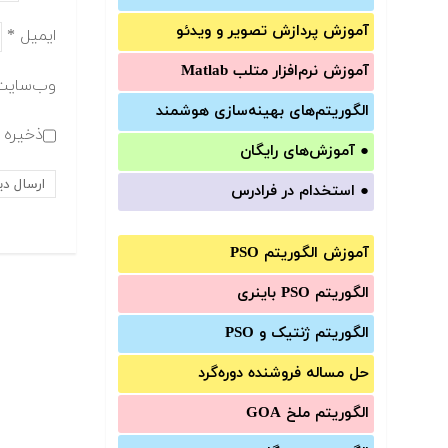
آموزش‌ پردازش تصویر و ویدئو
ایمیل
*
آموزش‌ نرم‌افزار متلب Matlab
وب‌سایت
الگوریتم‌های بهینه‌سازی هوشمند
ذخیره ن
●
آموزش‌های رایگان
●
استخدام در فرادرس
آموزش الگوریتم PSO
الگوریتم PSO باینری
الگوریتم ژنتیک و PSO
حل مساله فروشنده دوره‌گرد
الگوریتم ملخ GOA