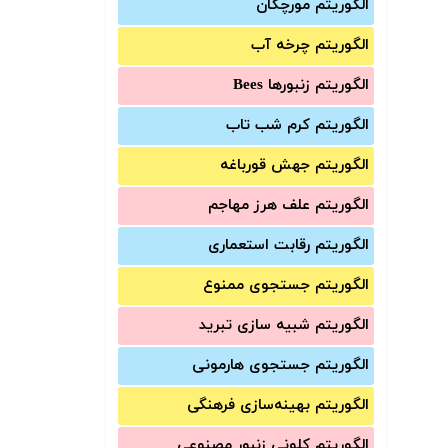
الگوریتم مورچگان
الگوریتم چرخه آب
الگوریتم زنبورها Bees
الگوریتم کرم شب تاب
الگوریتم جهش قورباغه
الگوریتم علف هرز مهاجم
الگوریتم رقابت استعماری
الگوریتم جستجوی ممنوع
الگوریتم شبیه سازی تبرید
الگوریتم جستجوی هارمونی
الگوریتم بهینه‌سازی فرهنگی
الگوریتم کلونی زنبور مصنوعی