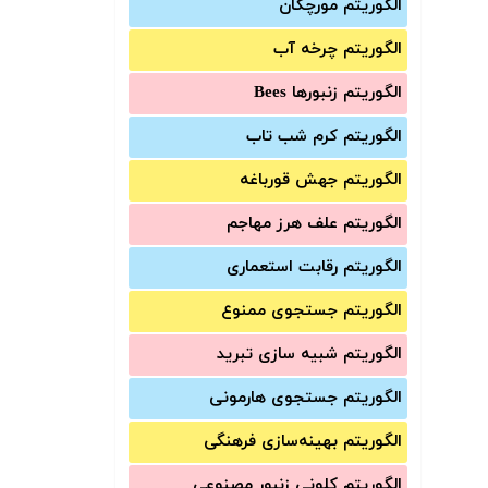
الگوریتم مورچگان
الگوریتم چرخه آب
الگوریتم زنبورها Bees
الگوریتم کرم شب تاب
الگوریتم جهش قورباغه
الگوریتم علف هرز مهاجم
الگوریتم رقابت استعماری
الگوریتم جستجوی ممنوع
الگوریتم شبیه سازی تبرید
الگوریتم جستجوی هارمونی
الگوریتم بهینه‌سازی فرهنگی
الگوریتم کلونی زنبور مصنوعی