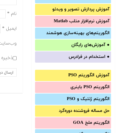
آموزش‌ پردازش تصویر و ویدئو
نام
*
آموزش‌ نرم‌افزار متلب Matlab
ایمیل
*
الگوریتم‌های بهینه‌سازی هوشمند
وب‌سایت
●
آموزش‌های رایگان
●
استخدام در فرادرس
ذخیره ن
آموزش الگوریتم PSO
الگوریتم PSO باینری
الگوریتم ژنتیک و PSO
حل مساله فروشنده دوره‌گرد
الگوریتم ملخ GOA