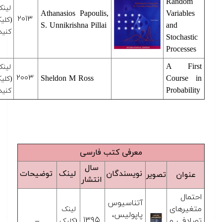
Ra
لینک
۴th
Athanasios Papoulis,
Vari
۲۰۱۳
(کلیک
Edition
S. Unnikrishna Pillai
and
کنید)
Stoc
Pro
A 
لینک
۲۰۰۳
–
Sheldon M Ross
Cou
(کلیک
Prob
کنید)
معرفی کتب فارسی
سال
نویسندگان
لینک
توضیحات
تصویر
انتشار
آتناسیوس
ای
لینک
پاپولیس،
۱۳۹۵
 و
–
(کلیک