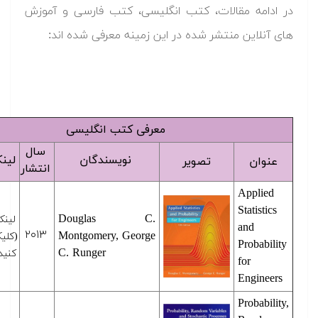
ه مقالات، کتب انگلیسی، کتب فارسی و آموزش
ین منتشر شده در این زمینه معرفی شده اند:
معرفی کتب انگلیسی
سال
نویسندگان
لینک
توضیحات
ن
تصویر
انتشار
App
Stat
Douglas C.
لینک
۵th
and
۲۰۱۳
Montgomery, George
(کلیک
Edition
Prob
C. Runger
کنید)
for
Eng
Prob