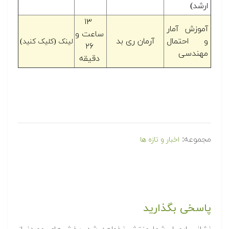
۱۳
آمار
ساعت و
مال
آرمان ری بد
لینک (کلیک کنید)
۲۶
ی
دقیقه
:
اخبار و تازه ها
بگذارید