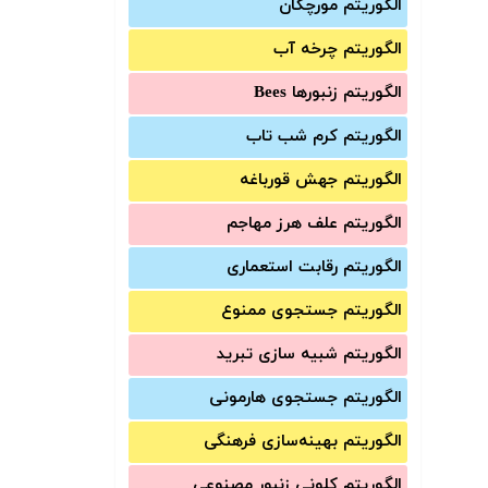
الگوریتم مورچگان
الگوریتم چرخه آب
الگوریتم زنبورها Bees
الگوریتم کرم شب تاب
الگوریتم جهش قورباغه
الگوریتم علف هرز مهاجم
الگوریتم رقابت استعماری
الگوریتم جستجوی ممنوع
الگوریتم شبیه سازی تبرید
الگوریتم جستجوی هارمونی
الگوریتم بهینه‌سازی فرهنگی
الگوریتم کلونی زنبور مصنوعی