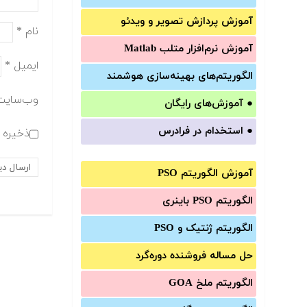
آموزش‌ پردازش تصویر و ویدئو
نام
*
آموزش‌ نرم‌افزار متلب Matlab
ایمیل
*
الگوریتم‌های بهینه‌سازی هوشمند
وب‌سایت
●
آموزش‌های رایگان
●
استخدام در فرادرس
ذخیره ن
آموزش الگوریتم PSO
الگوریتم PSO باینری
الگوریتم ژنتیک و PSO
حل مساله فروشنده دوره‌گرد
الگوریتم ملخ GOA