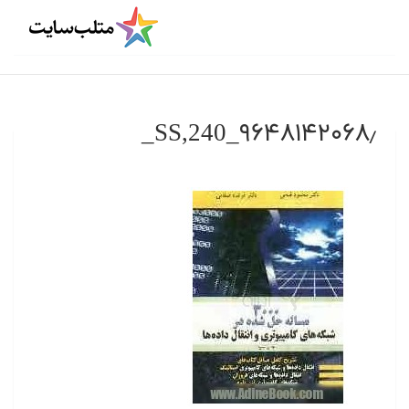
۹۶۴۸۱۴۲۰۶۸٫_SS,240_