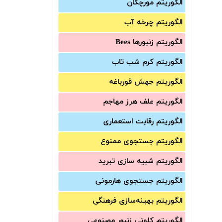
الگوریتم مورچگان
الگوریتم چرخه آب
الگوریتم زنبورها Bees
الگوریتم کرم شب تاب
الگوریتم جهش قورباغه
الگوریتم علف هرز مهاجم
الگوریتم رقابت استعماری
الگوریتم جستجوی ممنوع
الگوریتم شبیه سازی تبرید
الگوریتم جستجوی هارمونی
الگوریتم بهینه‌سازی فرهنگی
الگوریتم کلونی زنبور مصنوعی