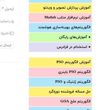
آموزش‌ پردازش تصویر و ویدئو
ایمیل
*
آموزش‌ نرم‌افزار متلب Matlab
وب‌سایت
الگوریتم‌های بهینه‌سازی هوشمند
ذخیره ن
●
آموزش‌های رایگان
●
استخدام در فرادرس
آموزش الگوریتم PSO
الگوریتم PSO باینری
الگوریتم ژنتیک و PSO
حل مساله فروشنده دوره‌گرد
الگوریتم ملخ GOA