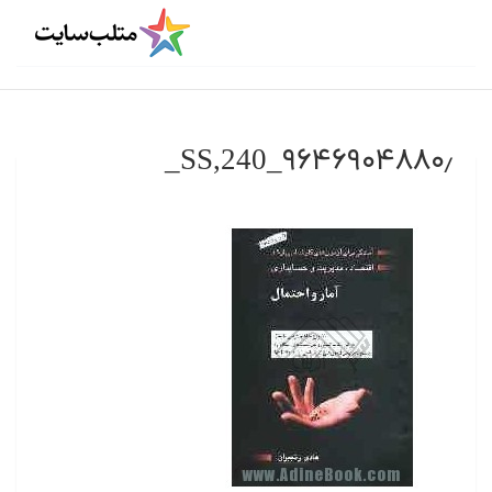
۹۶۴۶۹۰۴۸۸۰٫_SS,240_