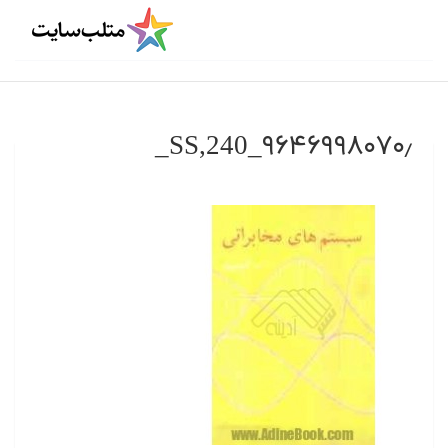
۹۶۴۶۹۹۸۰۷۰٫_SS,240_