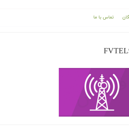
گان
تماس با ما
FVTEL