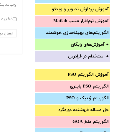
وب‌سایت
آموزش‌ پردازش تصویر و ویدئو
ذخیره ن
آموزش‌ نرم‌افزار متلب Matlab
الگوریتم‌های بهینه‌سازی هوشمند
●
آموزش‌های رایگان
●
استخدام در فرادرس
آموزش الگوریتم PSO
الگوریتم PSO باینری
الگوریتم ژنتیک و PSO
حل مساله فروشنده دوره‌گرد
الگوریتم ملخ GOA