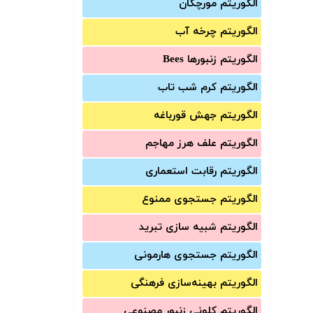
الگوریتم مورچگان
الگوریتم چرخه آب
الگوریتم زنبورها Bees
الگوریتم کرم شب تاب
الگوریتم جهش قورباغه
الگوریتم علف هرز مهاجم
الگوریتم رقابت استعماری
الگوریتم جستجوی ممنوع
الگوریتم شبیه سازی تبرید
الگوریتم جستجوی هارمونی
الگوریتم بهینه‌سازی فرهنگی
الگوریتم کلونی زنبور مصنوعی