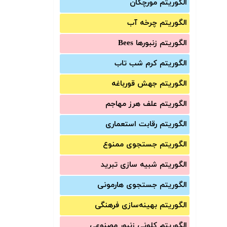
الگوریتم مورچگان
الگوریتم چرخه آب
الگوریتم زنبورها Bees
الگوریتم کرم شب تاب
الگوریتم جهش قورباغه
الگوریتم علف هرز مهاجم
الگوریتم رقابت استعماری
الگوریتم جستجوی ممنوع
الگوریتم شبیه سازی تبرید
الگوریتم جستجوی هارمونی
الگوریتم بهینه‌سازی فرهنگی
الگوریتم کلونی زنبور مصنوعی