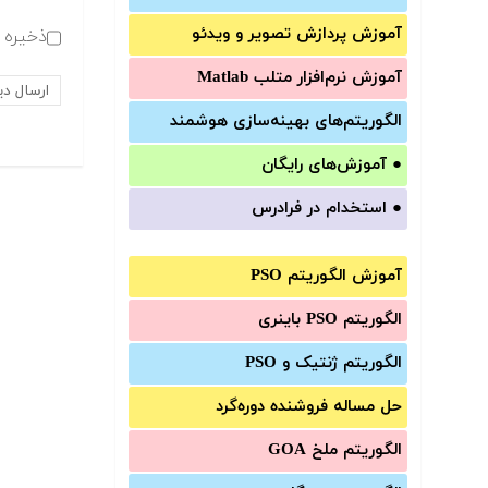
آموزش‌ پردازش تصویر و ویدئو
ذخیره ن
آموزش‌ نرم‌افزار متلب Matlab
الگوریتم‌های بهینه‌سازی هوشمند
●
آموزش‌های رایگان
●
استخدام در فرادرس
آموزش الگوریتم PSO
الگوریتم PSO باینری
الگوریتم ژنتیک و PSO
حل مساله فروشنده دوره‌گرد
الگوریتم ملخ GOA