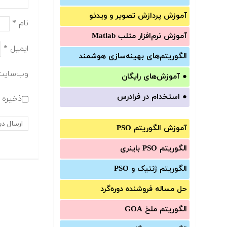
آموزش‌ پردازش تصویر و ویدئو
نام
*
آموزش‌ نرم‌افزار متلب Matlab
ایمیل
*
الگوریتم‌های بهینه‌سازی هوشمند
وب‌سایت
●
آموزش‌های رایگان
●
استخدام در فرادرس
ذخیره ن
آموزش الگوریتم PSO
الگوریتم PSO باینری
الگوریتم ژنتیک و PSO
حل مساله فروشنده دوره‌گرد
الگوریتم ملخ GOA