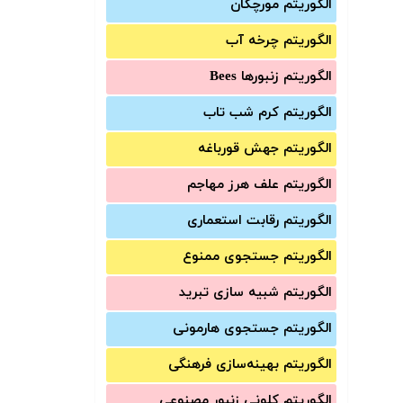
الگوریتم مورچگان
الگوریتم چرخه آب
الگوریتم زنبورها Bees
الگوریتم کرم شب تاب
الگوریتم جهش قورباغه
الگوریتم علف هرز مهاجم
الگوریتم رقابت استعماری
الگوریتم جستجوی ممنوع
الگوریتم شبیه سازی تبرید
الگوریتم جستجوی هارمونی
الگوریتم بهینه‌سازی فرهنگی
الگوریتم کلونی زنبور مصنوعی