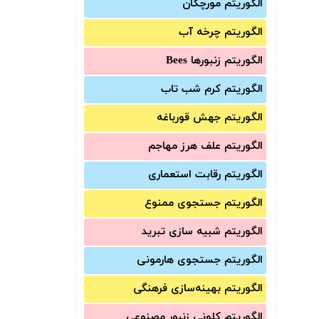
الگوریتم مورچگان
الگوریتم چرخه آب
الگوریتم زنبورها Bees
الگوریتم کرم شب تاب
الگوریتم جهش قورباغه
الگوریتم علف هرز مهاجم
الگوریتم رقابت استعماری
الگوریتم جستجوی ممنوع
الگوریتم شبیه سازی تبرید
الگوریتم جستجوی هارمونی
الگوریتم بهینه‌سازی فرهنگی
الگوریتم کلونی زنبور مصنوعی