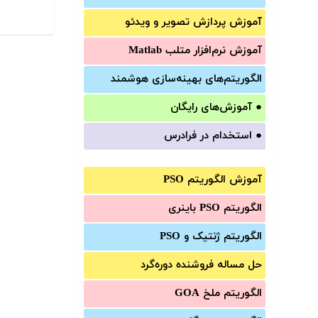
آموزش‌ پردازش تصویر و ویدئو
آموزش‌ نرم‌افزار متلب Matlab
الگوریتم‌های بهینه‌سازی هوشمند
●
آموزش‌های رایگان
●
استخدام در فرادرس
آموزش الگوریتم PSO
الگوریتم PSO باینری
الگوریتم ژنتیک و PSO
حل مساله فروشنده دوره‌گرد
الگوریتم ملخ GOA