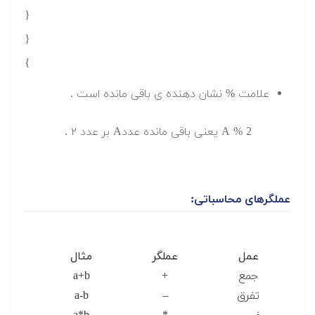
}
}
{
علامت % نشان دهنده ی باقی مانده است .
A % 2 یعنی باقی مانده عددA بر عدد ۲ .
عملگرهای محاسباتی:
عمل
عملگر
مثال
جمع
+
a+b
تفرق
–
a-b