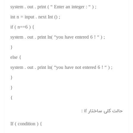
system . out . print ( “ Enter an integer : “ ) ;
int n = input . next Int () ;
if ( n==6 ) {
system . out . print ln( “you have entered 6 ! “ ) ;
}
else {
system . out . print ln( “you have not entered 6 ! “ ) ;
}
}
{
حالت کلی ساختار if :
If ( condition ) {