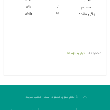
ضرب
*
a*b
تقسیم
/
a/b
باقی مانده
%
a%b
مجموعه:
اخبار و تازه ها
© تمام حقوق محفوظ است - متلب سایت