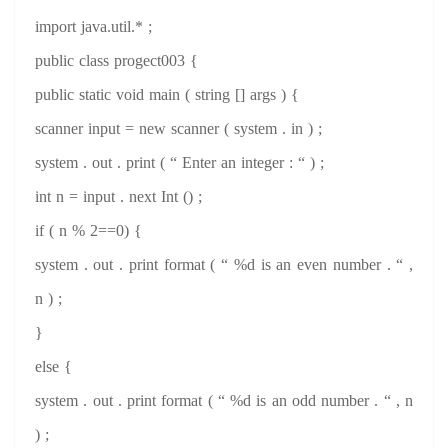
import java.util.* ;
public class progect003 {
public static void main ( string [] args ) {
scanner input = new scanner ( system . in ) ;
system . out . print ( “ Enter an integer : “ ) ;
int n = input . next Int () ;
if ( n % 2==0) {
system . out . print format ( “ %d is an even number . “ ,
n ) ;
}
else {
system . out . print format ( “ %d is an odd number . “ , n
) ;