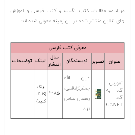
در ادامه مقالات، کتب انگلیسی، کتب فارسی و آموزش
های آنلاین منتشر شده در این زمینه معرفی شده اند:
معرفی کتب فارسی
سال
نویسندگان
لینک
توضیحات
عنوان
تصویر
انتشار
عین الله
آموزش
لینک
جعفرنژادقمی،
گام به
۱۳۸۵
–
(کلیک
گام
رمضان عباس
کنید)
C#.NET
نژاد