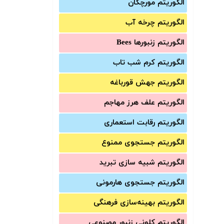
الگوریتم مورچگان
الگوریتم چرخه آب
الگوریتم زنبورها Bees
الگوریتم کرم شب تاب
الگوریتم جهش قورباغه
الگوریتم علف هرز مهاجم
الگوریتم رقابت استعماری
الگوریتم جستجوی ممنوع
الگوریتم شبیه سازی تبرید
الگوریتم جستجوی هارمونی
الگوریتم بهینه‌سازی فرهنگی
الگوریتم کلونی زنبور مصنوعی