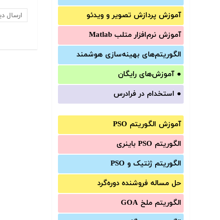
آموزش‌ پردازش تصویر و ویدئو
آموزش‌ نرم‌افزار متلب Matlab
الگوریتم‌های بهینه‌سازی هوشمند
●
آموزش‌های رایگان
●
استخدام در فرادرس
آموزش الگوریتم PSO
الگوریتم PSO باینری
الگوریتم ژنتیک و PSO
حل مساله فروشنده دوره‌گرد
الگوریتم ملخ GOA