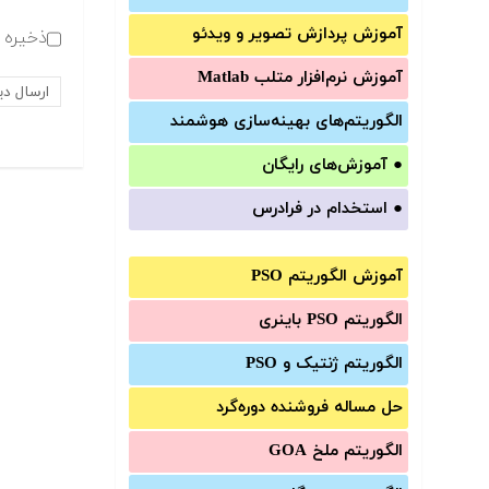
آموزش‌ پردازش تصویر و ویدئو
ذخیره ن
آموزش‌ نرم‌افزار متلب Matlab
الگوریتم‌های بهینه‌سازی هوشمند
●
آموزش‌های رایگان
●
استخدام در فرادرس
آموزش الگوریتم PSO
الگوریتم PSO باینری
الگوریتم ژنتیک و PSO
حل مساله فروشنده دوره‌گرد
الگوریتم ملخ GOA