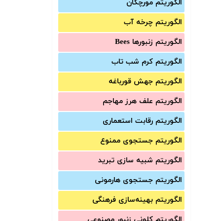
الگوریتم مورچگان
الگوریتم چرخه آب
الگوریتم زنبورها Bees
الگوریتم کرم شب تاب
الگوریتم جهش قورباغه
الگوریتم علف هرز مهاجم
الگوریتم رقابت استعماری
الگوریتم جستجوی ممنوع
الگوریتم شبیه سازی تبرید
الگوریتم جستجوی هارمونی
الگوریتم بهینه‌سازی فرهنگی
الگوریتم کلونی زنبور مصنوعی