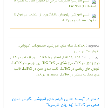
فیلم آموزشی مدیریت مراجع در نگارش مقالات علمی با
استفاده از EndNote
فیلم آموزشی پژوهش دانشگاهی: از انتخاب موضوع تا
نگارش مقاله و پایان‌نامه
مجموعه:
,
,
,
LaTeX
فیلم های آموزشی
محصولات آموزشی
نگارش متون علمی
برچسب ها:
,
,
,
,
TeX
LaTeX
آشنایی با LaTeX
ارجاع دهی در TeX
,
,
,
درج جدول در TeX
درج شکل در TeX TeX
زیر نویس در LaTeX
,
,
فرمول های ریاضی در LaTeX
قالب بندی متن در LaTeX
قالب
,
های مجلات معتبر در LaTex
محیط ها در TeX
۸
نظر در "بسته طلایی فیلم های آموزشی نگارش متون
علمی در LaTeX (به زبان فارسی)"