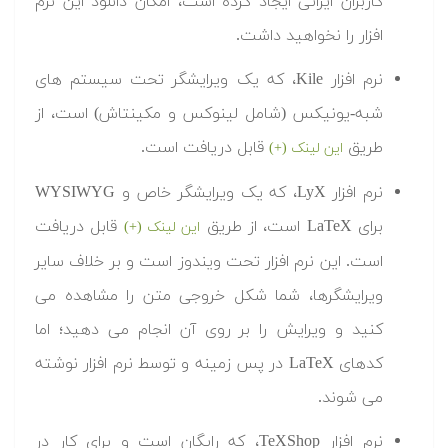
کاربران ایرانی ایجاد کرده است، امکان دانلود این نرم
افزار را نخواهید داشت.
نرم افزار Kile، که یک ویرایشگر تحت سیستم های
شبه-یونیکس (شامل لینوکس و مکینتاش) است، از
طریق
قابل دریافت است.
این لینک (+)
نرم افزار LyX، که یک ویرایشگر خاص و WYSIWYG
برای LaTeX است، از طریق
قابل دریافت
این لینک (+)
است. این نرم افزار تحت ویندوز است و بر خلاف سایر
ویرایشگرها، شما شکل خروجی متن را مشاهده می
کنید و ویرایش را بر روی آن انجام می دهید؛ اما
کدهای LaTeX در پس زمینه و توسط نرم افزار نوشته
می شوند.
نرم افزار TeXShop، که رایگان است و برای کار در