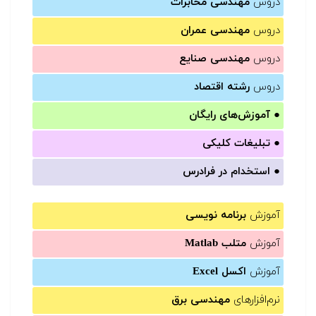
دروس
مهندسی مخابرات
دروس
مهندسی عمران
دروس
مهندسی صنایع
دروس
رشته اقتصاد
●
آموزش‌های رایگان
●
تبلیغات کلیکی
●
استخدام در فرادرس
آموزش
برنامه نویسی
آموزش
متلب Matlab
آموزش
اکسل Excel
نرم‌افزارهای
مهندسی برق