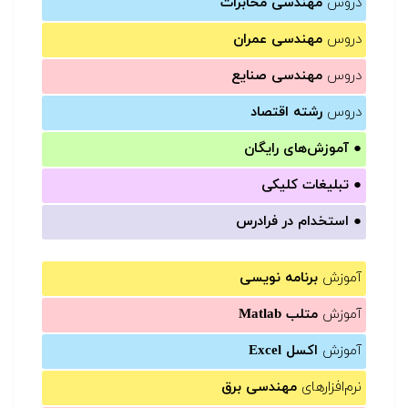
دروس
مهندسی مخابرات
دروس
مهندسی عمران
دروس
مهندسی صنایع
دروس
رشته اقتصاد
●
آموزش‌های رایگان
●
تبلیغات کلیکی
●
استخدام در فرادرس
آموزش
برنامه نویسی
آموزش
متلب Matlab
آموزش
اکسل Excel
نرم‌افزارهای
مهندسی برق