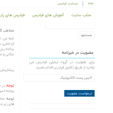
خانه
وبسایت فرادرس
متلب سایت
آموزش های فرادرس
فرادرس های رای
درخواست
مخاطب گر
شما می تو
ازدحامی، ب
برنامه ریز
عضویت در خبرنامه
مکانی و مح
برای عضویت در گروه ایمیلی فرادرس می
توانید از طریق تکمیل فرم زیر اقدام نمایید.
پیشاپیش از
توجه:
در ص
پوشه اسپم 
توجه:
مخاط
های زیر مش