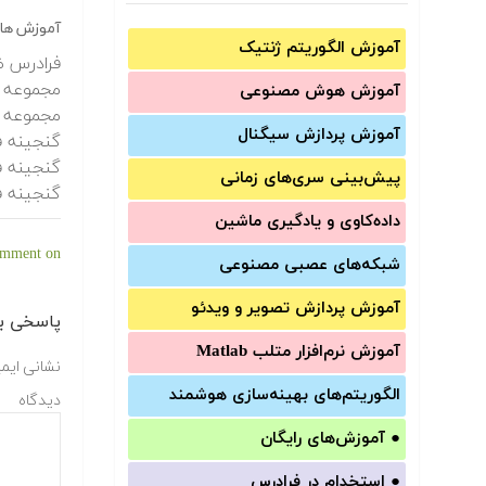
آموزش های 
آموزش الگوریتم ژنتیک
فرادرس ض
مجموعه ف
آموزش‌ هوش مصنوعی
مجموعه ف
آموزش‌ پردازش سیگنال
گنجینه ف
گنجینه ف
پیش‌‌بینی سری‌‌های زمانی
گنجینه ف
داده‌کاوی و یادگیری ماشین
on درخواست حضور در دوره های آموزشی جامع بهینه سازی هوشمند و کلاسیک
omment
شبکه‌های عصبی مصنوعی
آموزش‌ پردازش تصویر و ویدئو
پاسخی بگ
آموزش‌ نرم‌افزار متلب Matlab
نشانی ایم
الگوریتم‌های بهینه‌سازی هوشمند
دیدگاه
●
آموزش‌های رایگان
●
استخدام در فرادرس