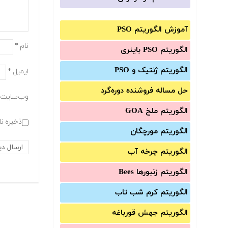
آموزش الگوریتم PSO
نام
*
الگوریتم PSO باینری
الگوریتم ژنتیک و PSO
ایمیل
*
حل مساله فروشنده دوره‌گرد
وب‌سایت
الگوریتم ملخ GOA
ذخیره نا
الگوریتم مورچگان
الگوریتم چرخه آب
الگوریتم زنبورها Bees
الگوریتم کرم شب تاب
الگوریتم جهش قورباغه